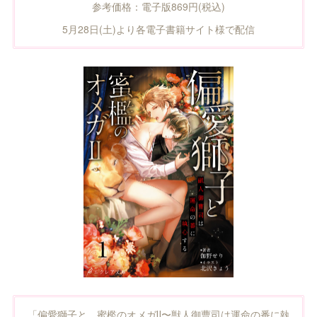
参考価格：電子版869円(税込)
5月28日(土)より各電子書籍サイト様で配信
「偏愛獅子と、蜜檻のオメガⅡ〜獣人御曹司は運命の番に執