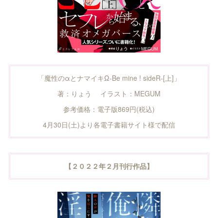
「魔性のαとナマイキΩ-Be mine ! sideR-[上]」
著：りょう イラスト：MEGUM
参考価格：電子版869円(税込)
4月30日(土)より各電子書籍サイト様で配信
【２０２２年２月刊行作品】