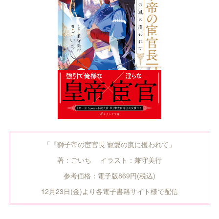
「『獅子帝の宦官長 寵愛の嵐に攫われて」
著：ごいち イラスト：兼守美行
参考価格：電子版869円(税込)
12月23日(金)より各電子書籍サイト様で配信