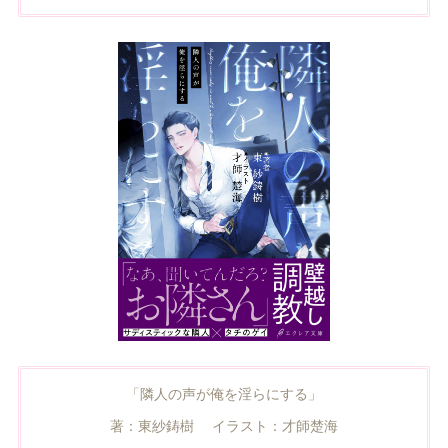
「隣人の声が俺を淫らにする」
著：東紗鋳樹 イラスト：才師楚海