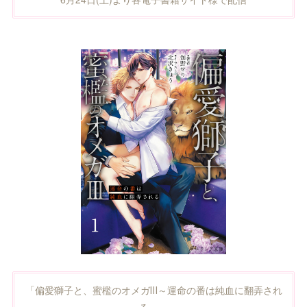
「偏愛獅子と、蜜檻のオメガⅢ～運命の番は純血に翻弄され
る～」