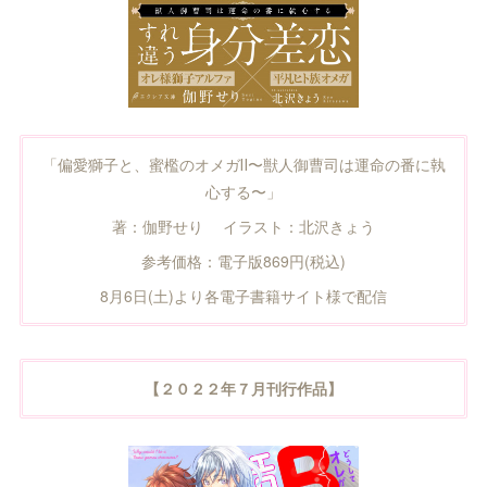
「偏愛獅子と、蜜檻のオメガⅡ〜獣人御曹司は運命の番に執
心する〜」
著：伽野せり イラスト：北沢きょう
参考価格：電子版869円(税込)
8月6日(土)より各電子書籍サイト様で配信
【２０２２年７月刊行作品】