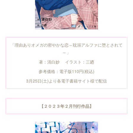
「理由ありオメガの密やかな恋～耽溺アルファに堕とされて
～」
著：清白妙 イラスト：三廼
参考価格：電子版110円(税込)
3月25日(土)より各電子書籍サイト様で配信
【２０２３年２月刊行作品】