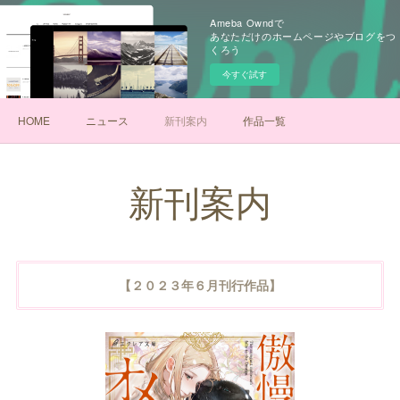
Ameba Owndで
あなただけのホームページやブログをつ
くろう
今すぐ試す
HOME
ニュース
新刊案内
作品一覧
新刊案内
【２０２３年６月刊行作品】