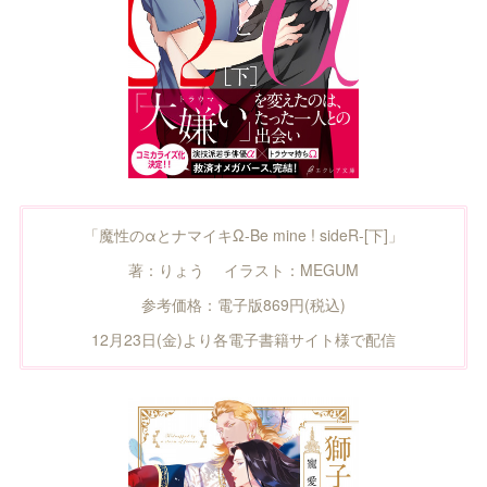
「魔性のαとナマイキΩ-Be mine ! sideR-[下]」
著：りょう イラスト：MEGUM
参考価格：電子版869円(税込)
12月23日(金)より各電子書籍サイト様で配信