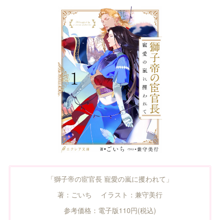
「獅子帝の宦官長 寵愛の嵐に攫われて」
著：ごいち イラスト：兼守美行
参考価格：電子版110円(税込)