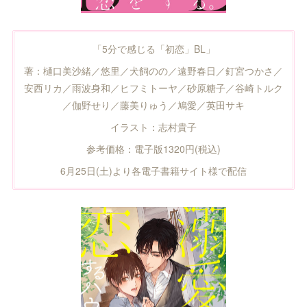
「5分で感じる「初恋」BL」
著：樋口美沙緒／悠里／犬飼のの／遠野春日／釘宮つかさ／
安西リカ／雨波身和／ヒフミトーヤ／砂原糖子／谷崎トルク
／伽野せり／藤美りゅう／鳩愛／英田サキ
イラスト：志村貴子
参考価格：電子版1320円(税込)
6月25日(土)より各電子書籍サイト様で配信