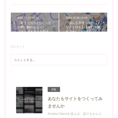
2020.11.27 15:15
2020.10.09 15:05
「好きで泣きたい。–そ
「溺レる天使（上）【イ
の声に触れさせて–
ラスト付き】【単行本書
（上）【イラスト付き…
き下ろしSS付き】」…
0
コメント
PR
あなたもサイトをつくってみ
ませんか
Ameba Owndを使えば、誰でもかんた