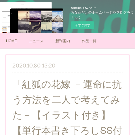
Ameba Owndで
あなただけのホームページやブログをつ
くろう
今すぐ試す
HOME
ニュース
新刊案内
作品一覧
2020.10.30 15:20
「紅狐の花嫁 －運命に抗
う方法を二人で考えてみ
た－【イラスト付き】
【単行本書き下ろしSS付