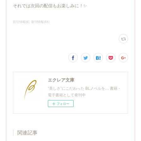
それでは次回の配信もお楽しみに！✨
割引情報
(
8
)
新刊情報
(
55
)
エクレア文庫
“美しさ”にこだわった BLノベルを… 書籍・
電子書籍として発刊中
フォロー
関連記事