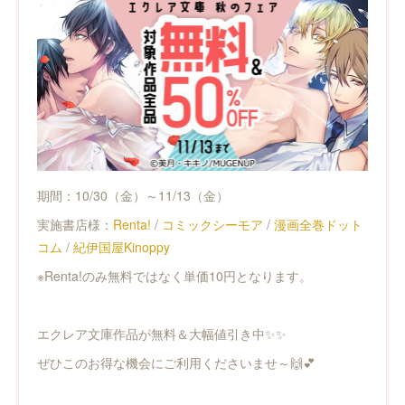
期間：10/30（金）～11/13（金）
実施書店様：
Renta!
/
コミックシーモア
/
漫画全巻ドット
コム
/
紀伊国屋Kinoppy
※Renta!のみ無料ではなく単価10円となります。
エクレア文庫作品が無料＆大幅値引き中✨✨
ぜひこのお得な機会にご利用くださいませ～🙌💕