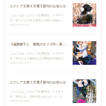
エクレア文庫６月電子新刊のお知らせ
こんにちは！エクレア文庫担当、クマ子で
す！🐻ついに今年も湿気との戦いが始まっ…
2023.06.23 01:03
【偏愛獅子と、蜜檻のオメガⅢ～運命の番は純血に翻弄される～】エクレア文庫６月電子新刊のお知らせ
こんにちは！エクレア文庫担当、クマ子で
す！🐻そろそろ梅雨入りの季節ね☔湿気で…
2023.05.29 13:30
エクレア文庫５月電子新刊のお知らせ
こんにちは！エクレア文庫担当、クマ子で
す！🐻みんな、GWは楽しめたかしら？ク…
2023.05.22 02:23