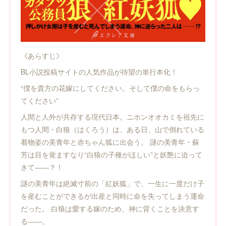
《あらすじ》
BL小説投稿サイトの人気作品が待望の単行本化！
“僕を貴方の花嫁にしてください。そして僕の命をもらっ
てください”
人間と人外が共存する現代日本。ニホンオオカミを祖先に
もつ人間・白狼（はくろう）は、ある日、山で倒れている
着物姿の美青年と赤ちゃん狐に出会う。 謎の美青年・蘇
芳は目を覚ますなり“白狼の子種がほしい”と妖艶に迫って
きて――？！
謎の美青年は絶滅寸前の「紅妖狐」で、一生に一度だけ子
を産むことができるが出産と同時に命を失ってしまう運命
だった。 白狼は愛する嫁のため、神に背くことを決意す
る――。