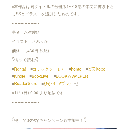
※本作品は同タイトルの分冊版1〜18巻の本文に書き下ろ
しSSとイラストを追加したものです。
-------------------
著者：八生愛綺
イラスト：さみりか
価格：1,430円(税込)
👇今すぐ読む👇
■
Renta!
■
コミックシーモア
■
honto
■
楽天Kobo
■
Kindle
■
BookLive!
■
BOOK☆WALKER
■
ReaderStore
■
ひかりTVブック
他
※11/1(日) 0:00 より配信です
-------------------
👇そしてお得なキャンペーンも実施中！👇