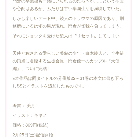
門倉の卒業後も一緒にいられるのだろうか……という不安
や心配はあるが、ふたりは甘い学園生活を満喫していた。
しかし楽しいデート中、綾人のトラウマの原因であり、刑
務所にいるはずの男が現れ、門倉が怪我を負ってしまう。
それにショックを受けた綾人は〝リセット〟してしまい
――。
天使と称される愛らしい美貌の少年・白木綾人と、全生徒
の頂点に君臨する生徒会長・門倉優一のカップル『天使
編』、ついに完結！
※本作品は同タイトルの分冊版22～31巻の本文に書き下ろ
しSSとイラストを追加したものです。
-------------------
著書： 美月
イラスト：キキノ
価格：869円(税込)
2月25日(土)配信開始！