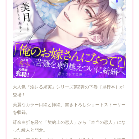
大人気『溺レる果実』シリーズ第2弾の下巻［単行本］が
登場！
美麗なカラー口絵と挿絵、書き下ろしショートストーリー
を収録。
紆余曲折を経て「契約上の恋人」から「本当の恋人」にな
った綾人と門倉。