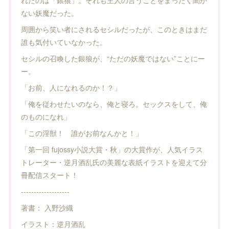
れたのは「銀狼」。それも主人の言うことをまったく聞か
ない妖魔だった。
周囲から笑い者にされるセシルだったが、このときはまだ
誰も気付いていなかった。
セシルの召喚した銀狼が、“ただの妖魔ではない”ことにー
ー。
「お前、人になれるのか！？」
「俺を従わせたいのなら、俺と寝ろ。セックスをして、俺
のものになれ」
「この淫獣！ 誰がお前なんかと！」
「第一回 fujossy小説大賞・秋」の大賞作が、人気イラス
トレーター・逆月酒乱氏の美麗な表紙イラストを迎えて分
冊配信スタート！
-------------------
著書： 入野沙織
イラスト：逆月酒乱