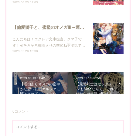
2023.06.23 01:03
【偏愛獅子と、蜜檻のオメガⅢ～運命の番は純血に翻弄される～】エクレア文庫６月電子新刊のお知らせ
こんにちは！エクレア文庫担当、クマ子で
す！🐻そろそろ梅雨入りの季節ね☔湿気で…
2023.05.29 13:30
2023.03.13 01:42
2023.01.10 00:58
【理由ありオメガの密や
【最恐剣士はセックス
かな恋～耽溺アルファに
Lv.もMAXなんて、これ
堕とされて～】エクレ…
だからガチ勢は困りま…
0
コメント