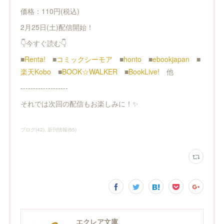
価格：110円(税込)
2月25日(土)配信開始！
👇今すぐ読む👇
■
Renta!
■
コミックシーモア
■
honto
■
ebookjapan
■
楽天Kobo
■
BOOK☆WALKER
■
BookLive!
他
-------------------
それでは次回の配信もお楽しみに！✨
ブログ
(
42
)
新刊情報
(
55
)
エクレア文庫