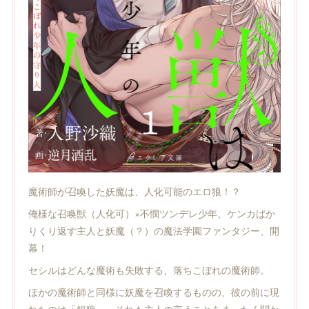
魔術師が召喚した妖魔は、人化可能のエロ狼！？
俺様な召喚獣（人化可）×不憫ツンデレ少年、ケンカばか
りくり返す主人と妖魔（？）の魔法学園ファンタジー、開
幕！
セシルはどんな魔術も失敗する、落ちこぼれの魔術師。
ほかの魔術師と同様に妖魔を召喚するものの、彼の前に現