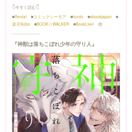
👇今すぐ読む👇
■
Renta!
■
コミックシーモア
■
honto
■
ebookjapan
■
楽天Kobo
■
BOOK☆WALKER
■
BookLive!
他
-------------------
『神獣は落ちこぼれ少年の守り人』