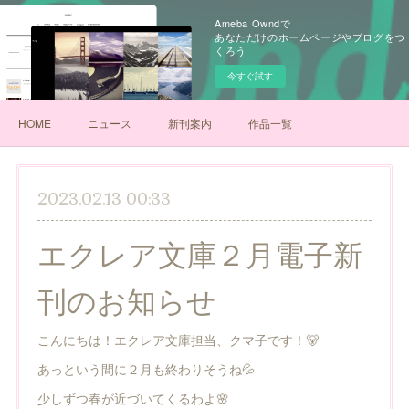
Ameba Owndで
あなただけのホームページやブログをつ
くろう
今すぐ試す
HOME
ニュース
新刊案内
作品一覧
2023.02.13 00:33
エクレア文庫２月電子新
刊のお知らせ
こんにちは！エクレア文庫担当、クマ子です！🐻
あっという間に２月も終わりそうね💦
少しずつ春が近づいてくるわよ🌸