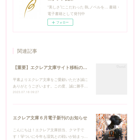
“美しさ”にこだわった BLノベルを… 書籍・
電子書籍として発刊中
フォロー
関連記事
【重要】エクレア文庫サイト移転のお知らせ
平素よりエクレア文庫をご愛顧いただき誠に
ありがとうございます。この度、誠に勝手…
2023.07.18 09:27
エクレア文庫６月電子新刊のお知らせ
こんにちは！エクレア文庫担当、クマ子で
す！🐻ついに今年も湿気との戦いが始まっ…