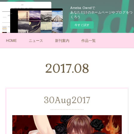
Ameba Owndで
あなただけのホームページやブログをつ
くろう
今すぐ試す
HOME
ニュース
新刊案内
作品一覧
2017
.
08
30
Aug
2017