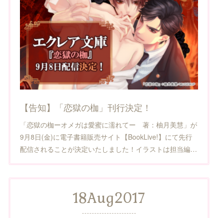
【告知】「恋獄の枷」刊行決定！
「恋獄の枷ーオメガは愛蜜に濡れてー 著：柚月美慧」が
9月8日(金)に電子書籍販売サイト【BookLive!】にて先行
配信されることが決定いたしました！イラストは担当編…
18
Aug
2017