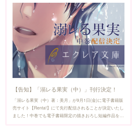
【告知】「溺レる果実（中）」刊行決定！
「溺レる果実（中）著：美月」が9月1日(金)に電子書籍販
売サイト【Renta!】にて先行配信されることが決定いたし
ました！中巻でも電子書籍限定の描きおろし短編作品を…