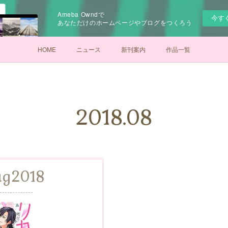
Ameba Owndで
今す
あなただけのホームページやブログをつくろう
HOME
ニュース
新刊案内
作品一覧
2018
.
08
ug
2018