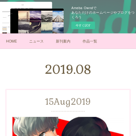
Ameba Owndで
あなただけのホームページやブログをつ
くろう
今すぐ試す
HOME
ニュース
新刊案内
作品一覧
2019
.
08
15
Aug
2019